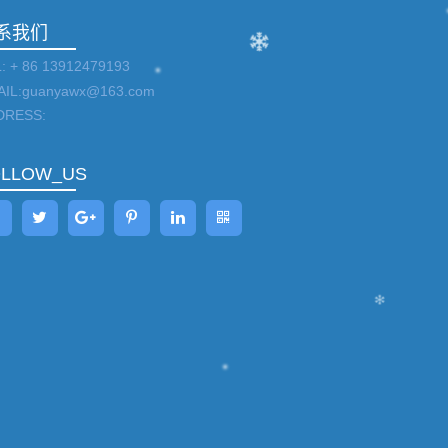
系我们
: + 86 13912479193
AIL:guanyawx@163.com
DRESS:
OLLOW_US
冷水机