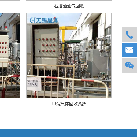
石脑油油气回收



置
甲烷气体回收系统