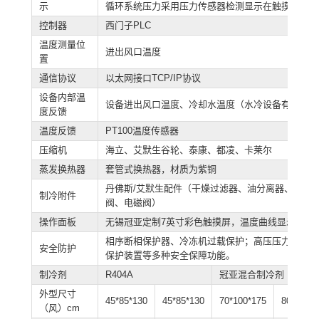
示
循环系统压力采用压力传感器检测显示在触摸屏上
控制器
西门子PLC
温度测量位
进出风口温度
置
通信协议
以太网接口TCP/IP协议
设备内部温
设备进出风口温度、冷却水温度（水冷设备有）
度反馈
温度反馈
PT100温度传感器
压缩机
海立、艾默生谷轮、泰康、都凌、卡莱尔
蒸发换热器
套管式换热器，材质为紫铜
丹佛斯/艾默生配件（干燥过滤器、油分离器、高低
制冷附件
阀、电磁阀）
操作面板
无锡冠亚定制7英寸彩色触摸屏，温度曲线显示\EXC
相序断相保护器、冷冻机过载保护；高压压力开关，
安全防护
保护装置等多种安全保障功能。
制冷剂
R404A
冠亚混合制冷剂
外型尺寸
45*85*130
45*85*130
70*100*175
80*120*1
（风）cm