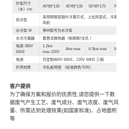
外型尺寸
45*85*130
45*85*130
55*95*170
70*100*1
（水）cm
采用铜管铝翅片冷凝方式，上出风型式，冷凝风机采
风冷型
风机
水冷型 W
带W型号为水冷型
水冷冷凝器
套管式换热器（帕丽斯/沈氏 ）
电源 380V
1.2kw
4kw max
6.5kw max
10kw ma
50HZ
max 220V
电源
可定制460V 60HZ、220V 60HZ 三相
外壳材质
冷轧板喷塑 （标准颜色7035）
客户提供
为了确保方案和报价的优质性,请您提供一下数
据废气产生工艺、废气成分、废气浓度、废气风
量、所需达到处理效果(如国家标准)、占地面积
等