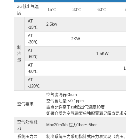
zui低出气温
-15℃
-30℃
-60℃
-85℃
度
AT
2.5kw
-15℃
AT
2KW
-30℃
制
AT
冷
1.5KW
-60℃
量
AT
1.5KW
-80℃
AT
-120℃
空气滤清器<5um
空气含油量:<0.1ppm
空气要求
露点允许高于zui低出气温度10度
如果介质为空气需要单独配置满足露点要求空气除湿
空气处理能
Max20m3/h 压力1bar～5bar
力
系统压力显
制冷系统压力采用指针式压力表实现（高压、低压）