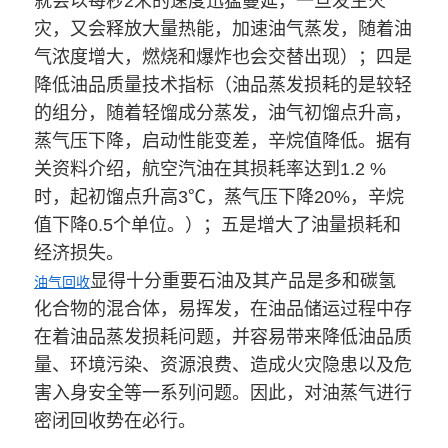
就会以每秒2米的速度迅猛蔓延，一旦发生火
灾，又会释放大量热能，加速油气蒸发，随着油
气浓度增大，燃烧和爆炸也会交替出现）；四是
降低油品质量技术指标（油品蒸发损耗的是较轻
的组分，随着轻馏成分蒸发，油气初馏点升高，
蒸气压下降，启动性能变差，辛烷值降低。据有
关资料介绍，航空汽油在其损耗率达到1.2 %
时，起初馏点升高3℃，蒸气压下降20%，辛烷
值下降0.5个单位。）；五是增大了油量损耗和
经济损失。
显得十分重要石油及其产品是多和碳氢
油气回收
化合物的混合体，易挥发，在油品储运过程中存
在着油品蒸发损耗问题，并容易带来降低油品质
量、环境污染、资源浪费、造成火灾隐患以及危
害入身安全等一系列问题。因此，对油蒸气进行
密闭回收势在必行。