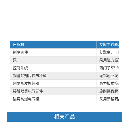
压缩机
艾默生谷轮、意
制冷阀件
艾默生、卡斯托
泵
采用磁力循环泵
控制系统
西门子S7-200
铜管铝翅片换热冷箱
无锡冠亚设计 外
制冷蒸发换热器
高力板式换热器
接触器等电气元件
施耐德品牌
隔离防爆电气柜
采用新黎明品牌
相关产品