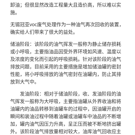
卸油；但很显然改造工程量大且造价高，所以难以实
施。
无锡冠亚
voc废气处理作为一种油气再次回收的装置，
确实给人们带来了很大的益处。
储油阶段：该阶段的油气挥发一般称为静止储存损耗
或小呼吸，主要指油品因受外界环境如风速、温度以
及浓度的变化而引起的呼吸损耗。针对该阶段的油气
排放问题，目前采用的主要措施是增加储油罐的密封
性能，将小呼吸排放的油气密封在油罐内，防止其排
放到大气中。
发油阶段：相对于储油阶段，收、发油阶段的油
气挥发一般称为大呼吸，主要指油罐从外界收油和将
油罐内的油品转移到油罐车的过程中，因油罐开启的
瞬间和装油过程中随着油罐或油罐车中油品的不断增
加，罐内油气因压力升高，呈正压而被不断地挤出罐
外。该阶段油气排放量相对较大，油库油气回收应主