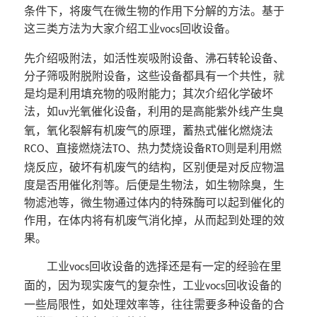
条件下，将废气在微生物的作用下分解的方法。基于
这三类方法为大家介绍工业
回收设备。
vocs
先介绍吸附法，如活性炭吸附设备、沸石转轮设备、
分子筛吸附脱附设备，这些设备都具有一个共性，就
是均是利用填充物的吸附能力；其次介绍化学破坏
法，如
光氧催化设备，利用的是高能紫外线产生臭
uv
氧，氧化裂解有机废气的原理，蓄热式催化燃烧法
、直接燃烧法
、热力焚烧设备
则是利用燃
RCO
TO
RTO
烧反应，破坏有机废气的结构，区别便是对反应物温
度是否用催化剂等。后便是生物法，如生物除臭，生
物滤池等，微生物通过体内的特殊酶可以起到催化的
作用，在体内将有机废气消化掉，从而起到处理的效
果。
工业
回收设备的选择还是有一定的经验在里
vocs
面的，因为现实废气的复杂性，工业
回收设备的
vocs
一些局限性，如处理效率等，往往需要多种设备的合