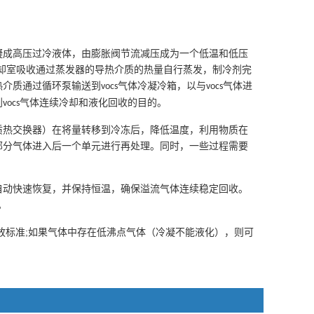
凝成高压过冷液体，由膨胀阀节流减压成为一个低温和低压
却室吸收通过蒸发器的导热介质的热量自行蒸发，制冷剂完
热介质通过循环泵输送到
气体冷凝冷箱，以与
气体进
vocs
vocs
到
气体连续冷却和液化回收的目的。
vocs
质热交换器）在将量转移到冷冻后，降低温度，利用物质在
部分气体进入后一个单元进行再处理。同时，一些过程需要
自动快速恢复，并保持恒温，确保溢流气体连续稳定回收。
。
;
放标准
如果气体中存在低沸点气体（冷凝不能液化），则可