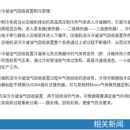
冷冷凝油气回收装置制冷原理：
冷制冷系统当从压缩机排出的高温高压制冷剂气体进入冷凝器时，它被冷
{
的两相混合物。进入蒸发器
换热器——二级换热器——三级换热器），冷
后电子牵引器吸入压缩室并进入下循环。压缩机深冷冷凝油气回收装置传
。压缩机深冷冷凝油气回收装置整个系统通过上述过程不断循环，从而达
冷冷凝油气回收装置冷凝单元热交换器中的气体将变热（即：冷箱传热介
下的饱和蒸气压差，通过冷却使油和气体过饱和，直接冷凝成液态，一小
期生产工作。
压缩机深冷冷凝油气回收装置过程中气体回收的连续性，冷场可根据指令
SUS304
热器标配不锈钢
翅片式换热器，可与其他材料
气体换热器定制
vocs
机深冷冷凝油气回收装置：用于回收溶剂气体，可根据需要满足废气的排
性炭吸附过程重新分离——膜处理。回收利用，使废气符合要求。
相关新闻